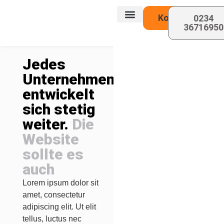
Kontakt
0234
36716950
Über uns
Jedes
Unternehmen
entwickelt
sich stetig
weiter.
Die
Website
sollte es
auch
Lorem ipsum dolor sit
amet, consectetur
adipiscing elit. Ut elit
tellus, luctus nec