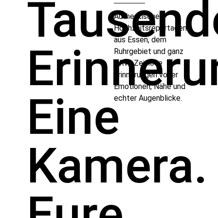
Tausend
Authentische
Hochzeitsreportagen
aus Essen, dem
Erinneru
Ruhrgebiet und ganz
NRW. Zeitlose
Erinnerungen voller
Emotionen, Nähe und
Eine
echter Augenblicke.
Kamera.
Eure