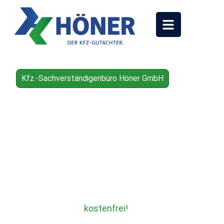
Kfz.-Sachverständigenbüro Höner GmbH
Kfz-Gutachter für
Bochum & das gesamte
Ruhrgebiet
Unabhängige Unfallgutachten nach einem
Verkehrsunfall. Für Geschädigte in Bochum,
Essen, Gelsenkirchen, Herne, Hattingen, Witten,
Dorsten und Dortmund.
Für Geschädigte
kostenfrei!